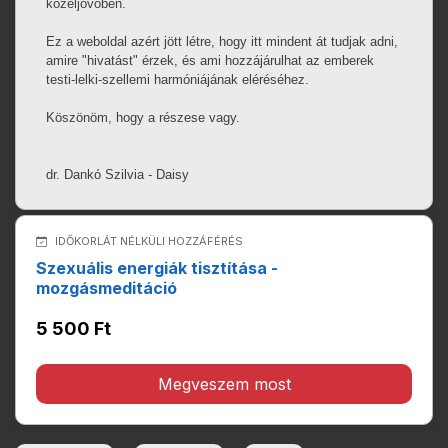
közeljövőben.
Ez a weboldal azért jött létre, hogy itt mindent át tudjak adni,
amire "hivatást" érzek, és ami hozzájárulhat az emberek
testi-lelki-szellemi harmóniájának eléréséhez.
Köszönöm, hogy a részese vagy.
dr. Dankó Szilvia - Daisy
IDŐKORLÁT NÉLKÜLI HOZZÁFÉRÉS
Szexuális energiák tisztítása -
mozgásmeditáció
5 500 Ft
Megveszem most