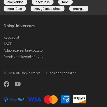
blokkoldás
szexuális
tánc
meditáció
mozgásmeditáció
energia
DaisyUniverzum
Kapcsolat
ÁSZF
Adatkezelési tájékoztató
Rendszerkövetelmények
© 2026 Dr. Dankó Szilvia
TudásPiac
rendszer