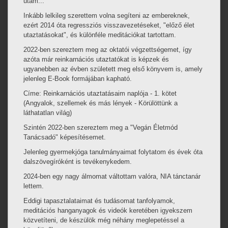
utam...
Inkább lelkileg szerettem volna segíteni az embereknek,
ezért 2014 óta regressziós visszavezetéseket, "előző élet
utaztatásokat", és különféle meditációkat tartottam.
2022-ben szereztem meg az oktatói végzettségemet, így
azóta már reinkarnációs utaztatókat is képzek és
ugyanebben az évben született meg első könyvem is, amely
jelenleg E-Book formájában kapható.
Címe: Reinkarnációs utaztatásaim naplója - 1. kötet
(Angyalok, szellemek és más lények - Körülöttünk a
láthatatlan világ)
Szintén 2022-ben szereztem meg a "Vegán Életmód
Tanácsadó" képesítésemet.
Jelenleg gyermekjóga tanulmányaimat folytatom és évek óta
dalszövegíróként is tevékenykedem.
2024-ben egy nagy álmomat váltottam valóra, NIA tánctanár
lettem.
Eddigi tapasztalataimat és tudásomat tanfolyamok,
meditációs hanganyagok és videók keretében igyekszem
közvetíteni, de készülök még néhány meglepetéssel a