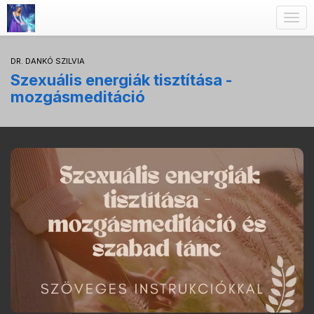
Togg
navig
DR. DANKÓ SZILVIA
Szexuális energiák tisztítása -
mozgásmeditáció