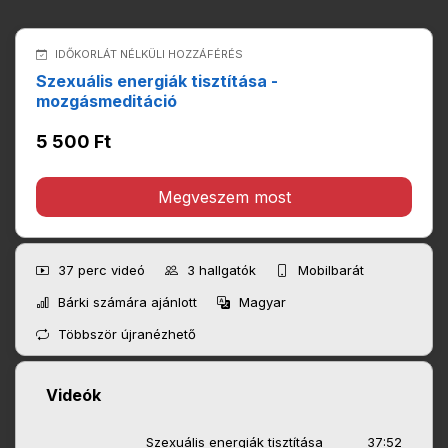
IDŐKORLÁT NÉLKÜLI HOZZÁFÉRÉS
Szexuális energiák tisztítása -
mozgásmeditáció
5 500 Ft
Megveszem most
37 perc
videó
3
hallgatók
Mobilbarát
Bárki számára ajánlott
Magyar
Többször újranézhető
Videók
Szexuális energiák tisztítása
37:52