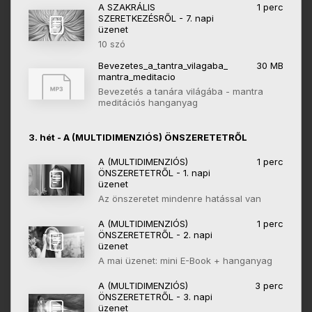
A SZAKRÁLIS
1 perc
SZERETKEZÉSRŐL - 7. napi
üzenet
10 szó
Bevezetes_a_tantra_vilagaba_
30 MB
mantra_meditacio
Bevezetés a tanára világába - mantra
meditációs hanganyag
3. hét - A (MULTIDIMENZIÓS) ÖNSZERETETRŐL
A (MULTIDIMENZIÓS)
1 perc
ÖNSZERETETRŐL - 1. napi
üzenet
Az önszeretet mindenre hatással van
A (MULTIDIMENZIÓS)
1 perc
ÖNSZERETETRŐL - 2. napi
üzenet
A mai üzenet: mini E-Book + hanganyag
A (MULTIDIMENZIÓS)
3 perc
ÖNSZERETETRŐL - 3. napi
üzenet