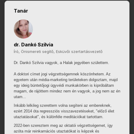
Tanár
dr. Dankó Szilvia
Író, Önismereti segítő, Esküvői szertartásvezető
Dr. Dankó Szilvia vagyok, a Halak jegyében születtem.
A doktori címet jogi végzettségemnek köszönhetem. Az
egyetem után média-marketing területeken dolgoztam, majd
egy ideig büntetőjogi ügyvédi munkakörben is kipróbáltam
magam, de rájöttem mindez nem én vagyok, a jog nem az én
utam...
Inkább lelkileg szerettem volna segíteni az embereknek,
ezért 2014 óta regressziós visszavezetéseket, "előző élet
utaztatásokat", és különféle meditációkat tartottam.
2022-ben szereztem meg az oktatói végzettségemet, így
azóta már reinkarnációs utaztatókat is képzek és