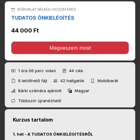
IDŐKORLÁT NÉLKÜLI HOZZÁFÉRÉS
TUDATOS ÖNKIELÉGÍTÉS
44 000 Ft
Megveszem most
1 óra 06 perc
videó
44
cikk
6
letölthető fájl
42
hallgatók
Mobilbarát
Bárki számára ajánlott
Magyar
Többször újranézhető
Kurzus tartalom
1. hét - A TUDATOS ÖNKIELÉGÍTÉSRŐL