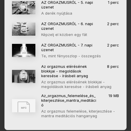
AZ ORGAZMUSRÓL - 5. napi
1 perc
üzenet
A derék nyújtása
AZ ORGAZMUSRÓL - 6. napi
2 perc
üzenet
Képzelj el közben egy fát
AZ ORGAZMUSRÓL - 7. napi
2 perc
üzenet
Te, mint fényoszlop - összegzés
Az orgazmus elérésének
8 perc
blokkjai - megoldások
keresése - írásbeli anyag
Az orgazmus elérésének blokkjai -
megoldások keresése - írásbeli anyag
Az_orgazmus_felemelése_és_
19 MB
kiterjesztése_mantra_meditáci
ó
Az orgazmus felemelése, kiterjesztése -
mantra meditációs hanganyag