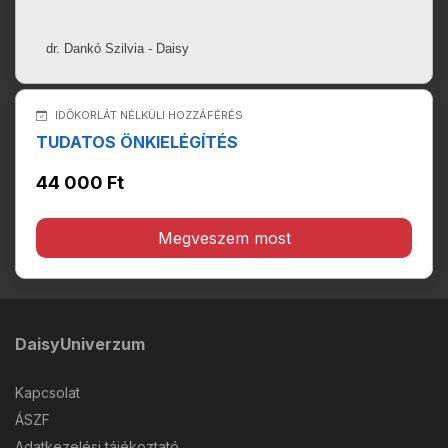
dr. Dankó Szilvia - Daisy
IDŐKORLÁT NÉLKÜLI HOZZÁFÉRÉS
TUDATOS ÖNKIELÉGÍTÉS
44 000 Ft
Megveszem most
DaisyUniverzum
Kapcsolat
ÁSZF
Adatkezelési tájékoztató