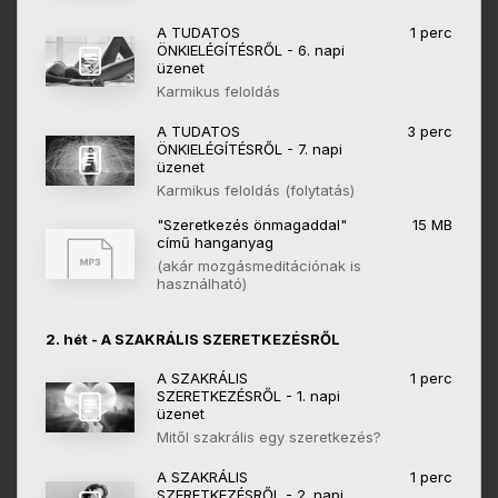
A TUDATOS
1 perc
ÖNKIELÉGÍTÉSRŐL - 6. napi
üzenet
Karmikus feloldás
A TUDATOS
3 perc
ÖNKIELÉGÍTÉSRŐL - 7. napi
üzenet
Karmikus feloldás (folytatás)
"Szeretkezés önmagaddal"
15 MB
című hanganyag
(akár mozgásmeditációnak is
használható)
2. hét - A SZAKRÁLIS SZERETKEZÉSRŐL
A SZAKRÁLIS
1 perc
SZERETKEZÉSRŐL - 1. napi
üzenet
Mitől szakrális egy szeretkezés?
A SZAKRÁLIS
1 perc
SZERETKEZÉSRŐL - 2. napi