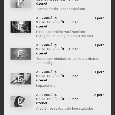
üzenet
"Sémakémiás" kapcsolódások
A SZAKRÁLIS
1 perc
SZERETKEZÉSRŐL - 3. napi
üzenet
Hihetetlen miféle varázserőket
rejtegettünk eddig ebben a testben...
A SZAKRÁLIS
1 perc
SZERETKEZÉSRŐL - 4. napi
üzenet
Tudatalatti oldások és csakratisztítások
fontossága
A SZAKRÁLIS
1 perc
SZERETKEZÉSRŐL - 5. napi
üzenet
Képzeld el...
A SZAKRÁLIS
2 perc
SZERETKEZÉSRŐL - 6. napi
üzenet
A sötét részekbe való leereszkedés