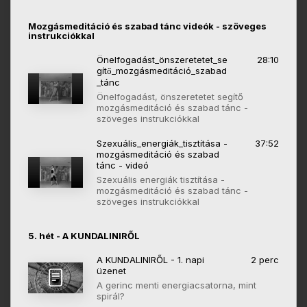
Mozgásmeditáció és szabad tánc videók - szöveges
instrukciókkal
Önelfogadást_önszeretetet_se
28:10
gítő_mozgásmeditáció_szabad
_tánc
Önelfogadást, önszeretetet segítő
mozgásmeditáció és szabad tánc -
szöveges instrukciókkal
Szexuális_energiák_tisztítása -
37:52
mozgásmeditáció és szabad
tánc - videó
Szexuális energiák tisztítása -
mozgásmeditáció és szabad tánc -
szöveges instrukciókkal
5. hét - A KUNDALINIRŐL
A KUNDALINIRŐL - 1. napi
2 perc
üzenet
A gerinc menti energiacsatorna, mint
spirál?