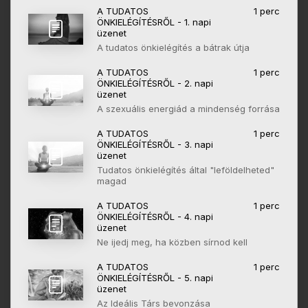
A TUDATOS
1 perc
ÖNKIELÉGÍTÉSRŐL - 1. napi
üzenet
A tudatos önkielégítés a bátrak útja
A TUDATOS
1 perc
ÖNKIELÉGÍTÉSRŐL - 2. napi
üzenet
A szexuális energiád a mindenség forrása
A TUDATOS
1 perc
ÖNKIELÉGÍTÉSRŐL - 3. napi
üzenet
Tudatos önkielégítés által "leföldelheted"
magad
A TUDATOS
1 perc
ÖNKIELÉGÍTÉSRŐL - 4. napi
üzenet
Ne ijedj meg, ha közben sírnod kell
A TUDATOS
1 perc
ÖNKIELÉGÍTÉSRŐL - 5. napi
üzenet
Az Ideális Társ bevonzása