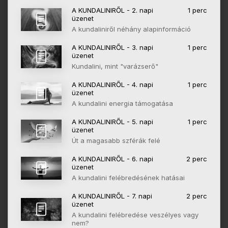
A KUNDALINIRŐL - 2. napi
1 perc
üzenet
A kundaliniről néhány alapinformáció
A KUNDALINIRŐL - 3. napi
1 perc
üzenet
Kundalini, mint "varázserő"
A KUNDALINIRŐL - 4. napi
1 perc
üzenet
A kundalini energia támogatása
A KUNDALINIRŐL - 5. napi
1 perc
üzenet
Út a magasabb szférák felé
A KUNDALINIRŐL - 6. napi
2 perc
üzenet
A kundalini felébredésének hatásai
A KUNDALINIRŐL - 7. napi
2 perc
üzenet
A kundalini felébredése veszélyes vagy
nem?