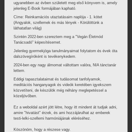
ugyanebben az évben született meg első könyvem is, amely
jelenleg E-Book formájában kapható.
Címe: Reinkarnációs utaztatásaim naplója - 1. kötet
(Angyalok, szellemek és más lények - Körülöttünk a
láthatatlan világ)
Szintén 2022-ben szereztem meg a "Vegán Életmód
Tanácsadó" képesítésemet.
Jelenleg gyermekjóga tanulmányaimat folytatom és évek óta
dalszövegíróként is tevékenykedem.
2024-ben egy nagy álmomat váltottam valóra, NIA tánctanár
lettem.
Eddigi tapasztalataimat és tudásomat tanfolyamok,
meditációs hanganyagok és videók keretében igyekszem
közvetíteni, de készülök még néhány meglepetéssel a
közeljövőben.
Ez a weboldal azért jött létre, hogy itt mindent át tudjak adni,
amire "hivatást" érzek, és ami hozzájárulhat az emberek
testi-lelki-szellemi harmóniájának eléréséhez.
Köszönöm, hogy a részese vagy.