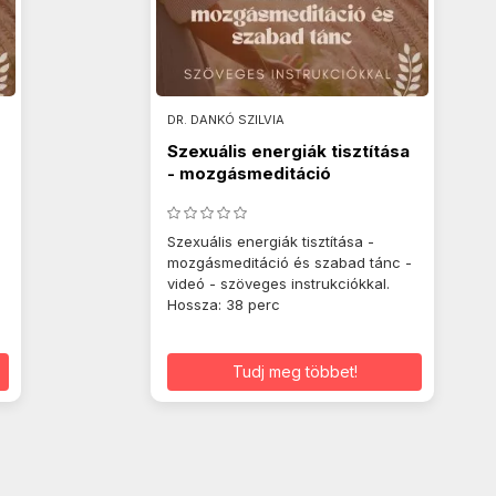
DR. DANKÓ SZILVIA
Szexuális energiák tisztítása
- mozgásmeditáció
Szexuális energiák tisztítása -
mozgásmeditáció és szabad tánc -
videó - szöveges instrukciókkal.
Hossza: 38 perc
Tudj meg többet!