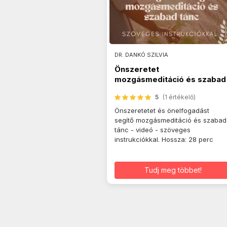
DR. DANKÓ SZILVIA
Önszeretet
mozgásmeditáció és szabad
tánc - videó
5
(1 értékelő)
Önszeretetet és önelfogadást
segítő mozgásmeditáció és szabad
tánc - videó - szöveges
instrukciókkal. Hossza: 28 perc
Tudj meg többet!