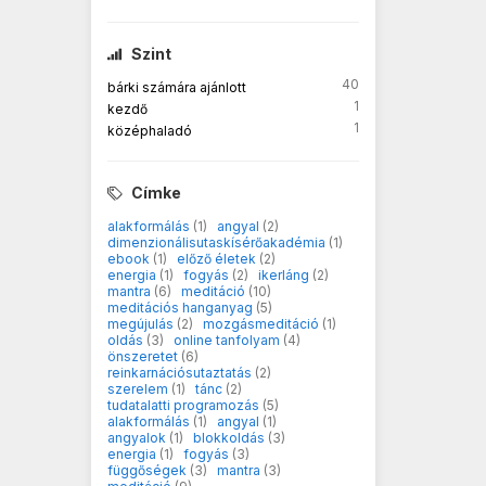
Szint
40
bárki számára ajánlott
1
kezdő
1
középhaladó
Címke
alakformálás
(1)
angyal
(2)
dimenzionálisutaskísérőakadémia
(1)
ebook
(1)
előző életek
(2)
energia
(1)
fogyás
(2)
ikerláng
(2)
mantra
(6)
meditáció
(10)
meditációs hanganyag
(5)
megújulás
(2)
mozgásmeditáció
(1)
oldás
(3)
online tanfolyam
(4)
önszeretet
(6)
reinkarnációsutaztatás
(2)
szerelem
(1)
tánc
(2)
tudatalatti programozás
(5)
alakformálás
(1)
angyal
(1)
angyalok
(1)
blokkoldás
(3)
energia
(1)
fogyás
(3)
függőségek
(3)
mantra
(3)