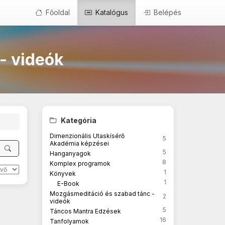
Főoldal
Katalógus
Belépés
- videók
Kategória
Dimenzionális Utaskísérő
5
Akadémia képzései
5
Hanganyagok
8
Komplex programok
1
Könyvek
1
E-Book
Mozgásmeditáció és szabad tánc -
2
videók
5
Táncos Mantra Edzések
16
Tanfolyamok