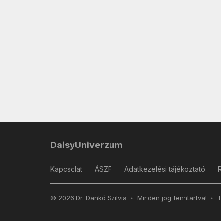
DaisyUniverzum
Kapcsolat
ÁSZF
Adatkezelési tájékoztató
© 2026 Dr. Dankó Szilvia
Minden jog fenntartva!
T